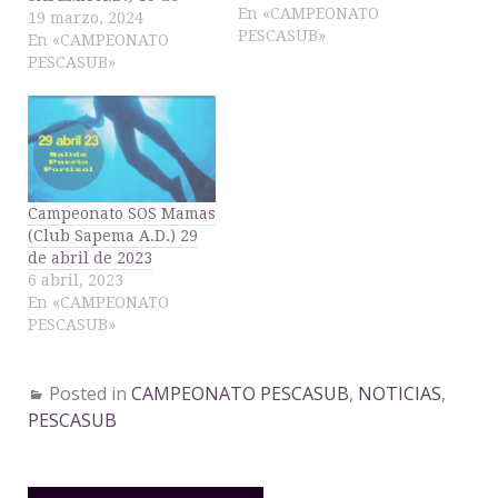
En «CAMPEONATO
abril de 2024
19 marzo, 2024
PESCASUB»
REGLAMENTO ZONA
En «CAMPEONATO
descargable de la zona
PESCASUB»
para plotter:
Instrucciones:
Descargar el archivo,
descomprimir, coger el
archivo .gpx y copiarlo
en la tarjeta sd. Insertar
Campeonato SOS Mamas
la sd en el plotter e
(Club Sapema A.D.) 29
importar el…
de abril de 2023
6 abril, 2023
En «CAMPEONATO
PESCASUB»
Posted in
CAMPEONATO PESCASUB
,
NOTICIAS
,
PESCASUB