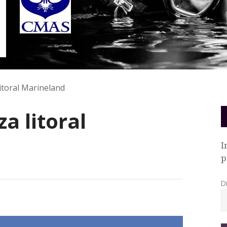
litoral Marineland
za litoral
I
p
D