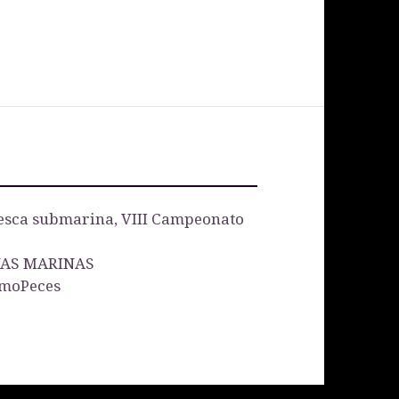
esca submarina, VIII Campeonato
VAS MARINAS
omoPeces