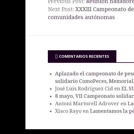
Previous Post:
Reunión nadadore
Next Post:
XXXIII Campeonato de
comunidades autónomas
COMENTARIOS RECIENTES
Aplazado el campeonato de pesc
solidario ComoPeces, Memorial
José Luis Rodríguez Cid
en
EL S
8 mayo, VII Campeonato solida
Antoni Martorell Adrover
en
La
Xisco Rayo
en
Lamentamos la pé