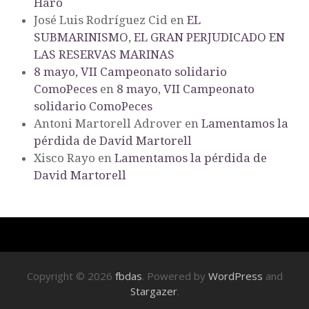
Haro
José Luis Rodríguez Cid
en
EL
SUBMARINISMO, EL GRAN PERJUDICADO EN
LAS RESERVAS MARINAS
8 mayo, VII Campeonato solidario
ComoPeces
en
8 mayo, VII Campeonato
solidario ComoPeces
Antoni Martorell Adrover
en
Lamentamos la
pérdida de David Martorell
Xisco Rayo
en
Lamentamos la pérdida de
David Martorell
Copyright © 2026
fbdas
. Powered by
WordPress
and
Stargazer
.