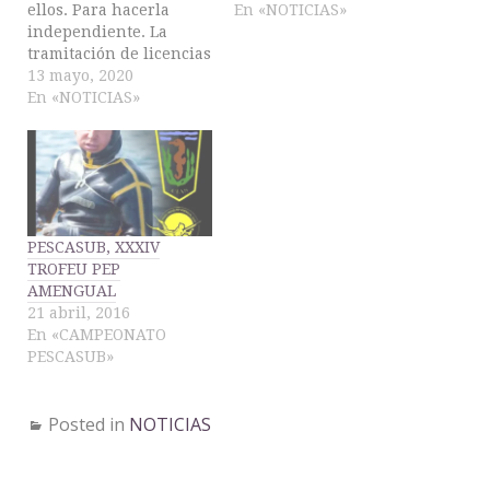
ellos. Para hacerla
En «NOTICIAS»
independiente. La
tramitación de licencias
federativas se
13 mayo, 2020
efectuaran vía
En «NOTICIAS»
telemática de la
siguiente forma:
*-.Enviar correo
electrónico a:
licencias@fbdas.com
*-.En el que se adjunte
PESCASUB, XXXIV
foto del DNI o foto de la
TROFEU PEP
licencia vieja, y
AMENGUAL
justificante bancario
21 abril, 2016
del importe de…
En «CAMPEONATO
PESCASUB»
Posted in
NOTICIAS