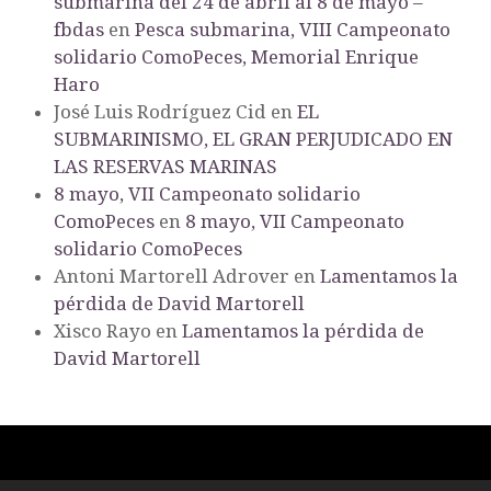
submarina del 24 de abril al 8 de mayo –
fbdas
en
Pesca submarina, VIII Campeonato
solidario ComoPeces, Memorial Enrique
Haro
José Luis Rodríguez Cid
en
EL
SUBMARINISMO, EL GRAN PERJUDICADO EN
LAS RESERVAS MARINAS
8 mayo, VII Campeonato solidario
ComoPeces
en
8 mayo, VII Campeonato
solidario ComoPeces
Antoni Martorell Adrover
en
Lamentamos la
pérdida de David Martorell
Xisco Rayo
en
Lamentamos la pérdida de
David Martorell