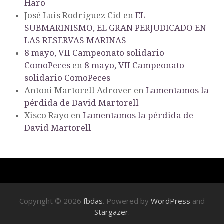
Haro
José Luis Rodríguez Cid
en
EL
SUBMARINISMO, EL GRAN PERJUDICADO EN
LAS RESERVAS MARINAS
8 mayo, VII Campeonato solidario
ComoPeces
en
8 mayo, VII Campeonato
solidario ComoPeces
Antoni Martorell Adrover
en
Lamentamos la
pérdida de David Martorell
Xisco Rayo
en
Lamentamos la pérdida de
David Martorell
Copyright © 2026
fbdas
. Powered by
WordPress
and
Stargazer
.