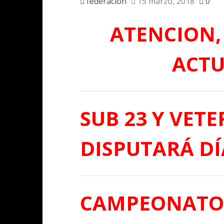
federacion
15 marzo, 2018
0
ATENCION,
ACTU
SUB 23 Y VET
DISPUTARÁ DÍ
CAMPEONATO 