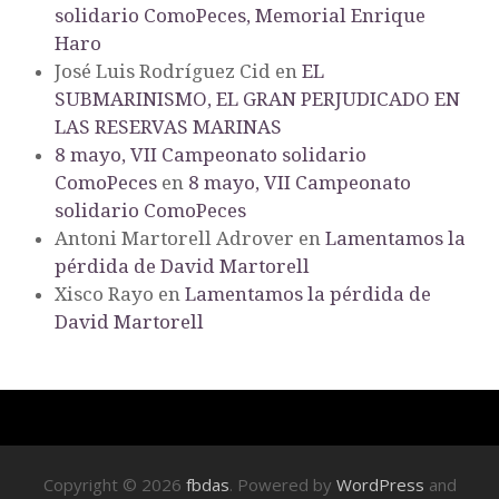
solidario ComoPeces, Memorial Enrique
Haro
José Luis Rodríguez Cid
en
EL
SUBMARINISMO, EL GRAN PERJUDICADO EN
LAS RESERVAS MARINAS
8 mayo, VII Campeonato solidario
ComoPeces
en
8 mayo, VII Campeonato
solidario ComoPeces
Antoni Martorell Adrover
en
Lamentamos la
pérdida de David Martorell
Xisco Rayo
en
Lamentamos la pérdida de
David Martorell
Copyright © 2026
fbdas
. Powered by
WordPress
and