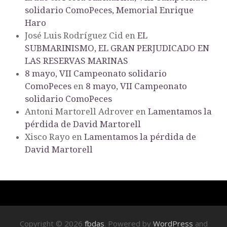
solidario ComoPeces, Memorial Enrique
Haro
José Luis Rodríguez Cid
en
EL
SUBMARINISMO, EL GRAN PERJUDICADO EN
LAS RESERVAS MARINAS
8 mayo, VII Campeonato solidario
ComoPeces
en
8 mayo, VII Campeonato
solidario ComoPeces
Antoni Martorell Adrover
en
Lamentamos la
pérdida de David Martorell
Xisco Rayo
en
Lamentamos la pérdida de
David Martorell
Copyright © 2026
fbdas
. Powered by
WordPress
and