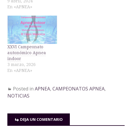
9 abril, 2024
En «APNEA»
XXVI Campeonato
autonómico Apnea
indoor
3 marzo, 2026
En «APNEA»
Posted in
APNEA
,
CAMPEONATOS APNEA
,
NOTICIAS
DEJA UN COMENTARIO